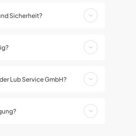
und Sicherheit?
tig?
 der Lub Service GmbH?
ügung?