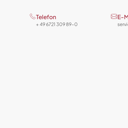
Telefon
E-M
+ 49 6721 309 89-0
serv