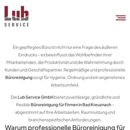
Ein gepflegtes Büro ist nicht nur eine Frage des äußeren
Eindrucks – es beeinflusst das Wohlbefinden Ihrer
Mitarbeitenden, die Produktivität und die Wahrnehmung durch
Kunden und Geschäftspartner. Regelmäßige und professionelle
Büroreinigung
sorgt für Hygiene, Ordnung und ein angenehmes
Arbeitsumfeld.
Die
Lub Service GmbH
bietet zuverlässige, gründliche und
flexible
Büroreinigung für Firmen in Bad Kreuznach
–
abgestimmt auf Ihre Arbeitszeiten, Raumnutzung und
branchenspezifischen Anforderungen.
Warum professionelle Büroreinigung für