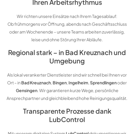
Ihren Arbeitsrhythmus
Wir richten unsere Einsätze nach Ihrem Tagesablauf:
Ob frühmorgens vor Öffnung, abends nach Geschäftsschluss
oder am Wochenende – unsere Teams arbeiten zuverlässig,
leise und ohne Störung Ihrer Abläufe.
Regional stark – in Bad Kreuznach und
Umgebung
Als lokal verankerter Dienstleister sind wir schnell bei Ihnen vor
Ort – in
Bad Kreuznach
,
Bingen
,
Ingelheim
,
Sprendlingen
oder
Gensingen
. Wir garantieren kurze Wege, persönliche
Ansprechpartner und gleichbleibend hohe Reinigungsqualität.
Transparente Prozesse dank
LubControl
Mit unserem digitalen System
LubControl
dokumentieren wir