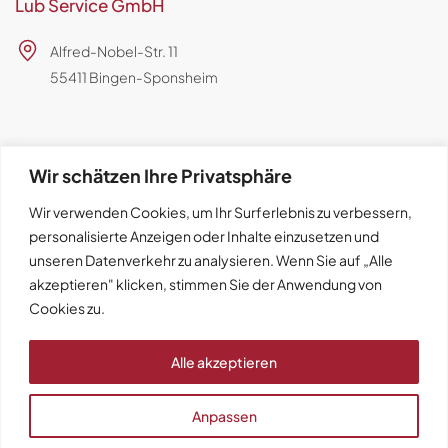
Lub Service GmbH
Alfred-Nobel-Str. 11
55411 Bingen-Sponsheim
Kontakt
Wir schätzen Ihre Privatsphäre
+ 49 6721 309 89-0
Wir verwenden Cookies, um Ihr Surferlebnis zu verbessern,
service@lub-service.de
personalisierte Anzeigen oder Inhalte einzusetzen und
unseren Datenverkehr zu analysieren. Wenn Sie auf „Alle
akzeptieren" klicken, stimmen Sie der Anwendung von
Cookies zu.
LUBCONTROLSYSTEM
Alle akzeptieren
Anpassen
© 2026 LUBSERVICE